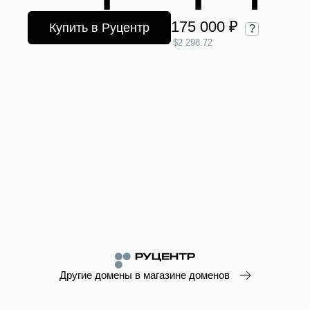
175 000 ₽
Купить в Руцентр
?
$2 298.72
Другие домены в магазине доменов